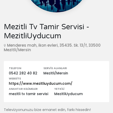
Mezitli Tv Tamir Servisi -
MezitliUyducum
Menderes mah, ikon evleri, 35435. Sk. 13/f, 33500
Mezitli/Mersin
TELEFON
SERVIS ALANLARI
0542 282 40 82
Mezitli/Mersin
WEBSITE
https://www.mezitliuyducum.com/
ANAHTAR KELIMELER
YETKILI
mezitli tv tamir servisi
MezitliUyducum
Televizyonunuzu bize emanet edin, farkı hissedin!