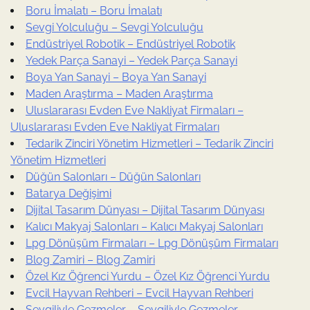
Boru İmalatı – Boru İmalatı
Sevgi Yolculuğu – Sevgi Yolculuğu
Endüstriyel Robotik – Endüstriyel Robotik
Yedek Parça Sanayi – Yedek Parça Sanayi
Boya Yan Sanayi – Boya Yan Sanayi
Maden Araştırma – Maden Araştırma
Uluslararası Evden Eve Nakliyat Firmaları –
Uluslararası Evden Eve Nakliyat Firmaları
Tedarik Zinciri Yönetim Hizmetleri – Tedarik Zinciri
Yönetim Hizmetleri
Düğün Salonları – Düğün Salonları
Batarya Değişimi
Dijital Tasarım Dünyası – Dijital Tasarım Dünyası
Kalıcı Makyaj Salonları – Kalıcı Makyaj Salonları
Lpg Dönüşüm Firmaları – Lpg Dönüşüm Firmaları
Blog Zamiri – Blog Zamiri
Özel Kız Öğrenci Yurdu – Özel Kız Öğrenci Yurdu
Evcil Hayvan Rehberi – Evcil Hayvan Rehberi
Sevgiliyle Gezmeler – Sevgiliyle Gezmeler