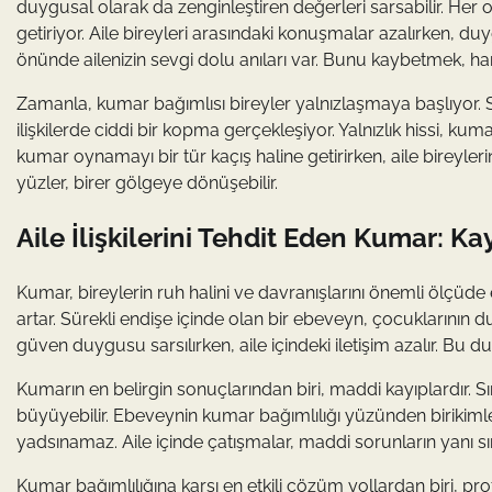
duygusal olarak da zenginleştiren değerleri sarsabilir. He
getiriyor. Aile bireyleri arasındaki konuşmalar azalırken, 
önünde ailenizin sevgi dolu anıları var. Bunu kaybetmek, h
Zamanla, kumar bağımlısı bireyler yalnızlaşmaya başlıyor. S
ilişkilerde ciddi bir kopma gerçekleşiyor. Yalnızlık hissi, k
kumar oynamayı bir tür kaçış haline getirirken, aile bireyle
yüzler, birer gölgeye dönüşebilir.
Aile İlişkilerini Tehdit Eden Kumar: K
Kumar, bireylerin ruh halini ve davranışlarını önemli ölçüde e
artar. Sürekli endişe içinde olan bir ebeveyn, çocuklarının du
güven duygusu sarsılırken, aile içindeki iletişim azalır. Bu d
Kumarın en belirgin sonuçlarından biri, maddi kayıplardır. Sı
büyüyebilir. Ebeveynin kumar bağımlılığı yüzünden birikimleri
yadsınamaz. Aile içinde çatışmalar, maddi sorunların yanı sıra p
Kumar bağımlılığına karşı en etkili çözüm yollardan biri, pro