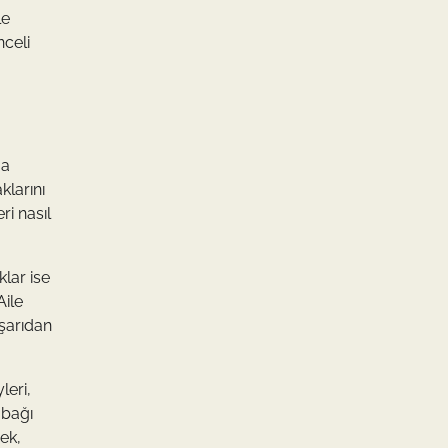
le
nceli
ma
klarını
ri nasıl
lar ise
Aile
ışarıdan
leri,
 bağı
ek,