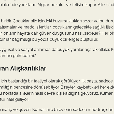
nlerinde yankılanır. Algılar bozulur ve iletişim kopar. Aile için
 biridir. Çocuklar aile içindeki huzursuzlukları sezer ve bu du
tışmalar ve maddi sıkıntılar, çocukların gelecekte sağlıklı ilişki
ar, onların hayata dair güven duygusunu nasıl zedeler? Her bir
umar bağımlılığı bu yolda büyük bir engel oluşturur.
 duygusal ve sosyal anlamda da büyük yaralar açarak etkiler. K
zamanı gelmedi mi?
an Alışkanlıklar
n başlandığı bir faaliyet olarak görülüyor. İlk başta, sadece
lığın pençesine dönüşebiliyor. Bireyler, kaybettikleri her eld
oktada ailelerin nasıl devre dışı kaldığına geliyoruz. Kumar
tur hale geliyor.
 inanç ve güven. Kumar, aile bireylerini sadece maddi açıdan 