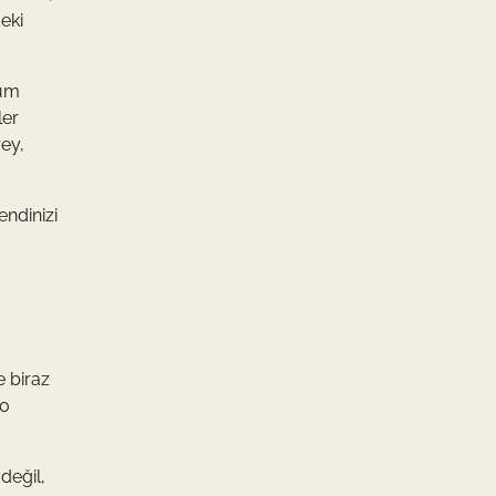
deki
rum
ler
ey,
endinizi
e biraz
 o
değil,