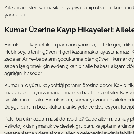
Aile dinamikleri karmaşık bir yapıya sahip olsa da, kumarın b
yaratabilir.
Kumar Üzerine Kayıp Hikayeleri: Ailel
Birçok aile, kaybettikleri paraların yanında, birlikte geçir
hiçbir şey, ailenin güvenini geri kazanmakla kıyaslanamaz. 
zedeler. Anne-babaların çocuklarına olan güveni, kumar o
sabah işe gitmek için evden çıkan bir aile babası, akşam dö
ağırlığını hisseder.
Kumarın iç yüzü, kaybettiği paranın ötesine geçer. Kayıp hika
maddi değil; aynı zamanda manevi bağları da etkiler. Kaybed
kırıklıklarına bırakır. Birçok insan, kumar yüzünden ailelerin
Duygu durum bozuklukları, anksiyete ve depresyon, kayıplar
Peki, bu çıkmazdan nasıl dönebiliriz? Gebe ailenin, bu kayıpl
Psikolojik danışmanlık ve destek grupları, kayıpların ardınd
yaşananlardan ders almak, ailenin geleceğini aydınlatabilir.