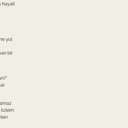
 hayati
ine yol
san bir
un?”
mar
ulamaz
ni özlem
ları