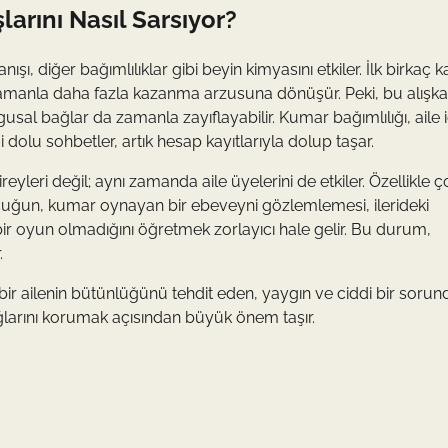
larını Nasıl Sarsıyor?
, diğer bağımlılıklar gibi beyin kimyasını etkiler. İlk birkaç 
 zamanla daha fazla kazanma arzusuna dönüşür. Peki, bu alışkan
usal bağlar da zamanla zayıflayabilir. Kumar bağımlılığı, aile 
i dolu sohbetler, artık hesap kayıtlarıyla dolup taşar.
eyleri değil; aynı zamanda aile üyelerini de etkiler. Özellikle ç
ocuğun, kumar oynayan bir ebeveyni gözlemlemesi, ilerideki
 bir oyun olmadığını öğretmek zorlayıcı hale gelir. Bu durum,
.
; bir ailenin bütünlüğünü tehdit eden, yaygın ve ciddi bir sorun
larını korumak açısından büyük önem taşır.