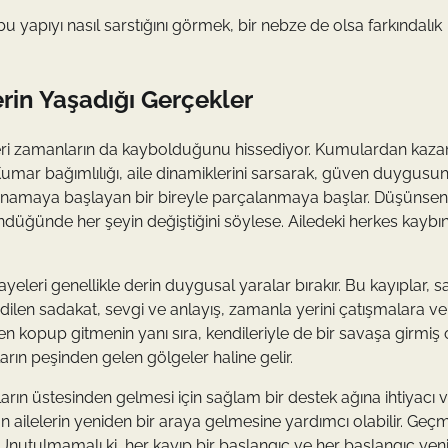
u yapıyı nasıl sarstığını görmek, bir nebze de olsa farkındalık
erin Yaşadığı Gerçekler
dikleri zamanların da kaybolduğunu hissediyor. Kumulardan kaza
Kumar bağımlılığı, aile dinamiklerini sarsarak, güven duygusu
ynamaya başlayan bir bireyle parçalanmaya başlar. Düşünsen
ndüğünde her şeyin değiştiğini söylese. Ailedeki herkes kaybı
yeleri genellikle derin duygusal yaralar bırakır. Bu kayıplar, 
ilen sadakat, sevgi ve anlayış, zamanla yerini çatışmalara ve
den kopup gitmenin yanı sıra, kendileriyle de bir savaşa girmiş o
ın peşinden gelen gölgeler haline gelir.
arın üstesinden gelmesi için sağlam bir destek ağına ihtiyacı v
an ailelerin yeniden bir araya gelmesine yardımcı olabilir. Geçm
 Unutulmamalı ki, her kayıp bir başlangıç ve her başlangıç yen