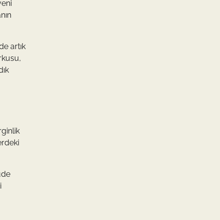
veni
anın
de artık
orkusu,
dık
ginlik
erdeki
üde
i