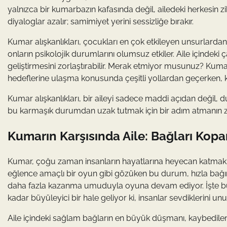
yalnızca bir kumarbazın kafasında değil, ailedeki herkesin zihi
diyaloglar azalır; samimiyet yerini sessizliğe bırakır.
Kumar alışkanlıkları, çocukları en çok etkileyen unsurlardan
onların psikolojik durumlarını olumsuz etkiler. Aile içindeki ça
geliştirmesini zorlaştırabilir. Merak etmiyor musunuz? Kum
hedeflerine ulaşma konusunda çeşitli yollardan geçerken, k
Kumar alışkanlıkları, bir aileyi sadece maddi açıdan değil,
bu karmaşık durumdan uzak tutmak için bir adım atmanın 
Kumarın Karşısında Aile: Bağları Kopar
Kumar, çoğu zaman insanların hayatlarına heyecan katmak içi
eğlence amaçlı bir oyun gibi gözüken bu durum, hızla bağımlı
daha fazla kazanma umuduyla oyuna devam ediyor. İşte bu n
kadar büyüleyici bir hale geliyor ki, insanlar sevdiklerini unu
Aile içindeki sağlam bağların en büyük düşmanı, kaybedilen