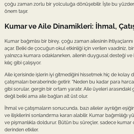
çoğu zaman zorlu bir yolculuğa dönüşebilir. İşte bu yüzden
önem taşır.
Kumar ve Aile Dinamikleri: İhmal, Çatı
Kumar bağımlısı bir birey, çoğu zaman ailesinin ihtiyaçların
açar. Belki de çocuğun okul etkinliği için verilen vaadiniz, 
yalnızca kumara odaklanırken, ailenin duygusal desteği ve il
kılıç gibi çalışıyor.
Aile içerisinde işlerin iyi gitmediğini hissetmek hiç de kolay
çatışmaları beraberinde getirir. “Neden bu kadar para har
gibi sorular, gergin bir ortam yaratır. Aile üyeleri arasında
değil belki ama aile bağları alt üst olur.
İhmal ve çatışmaların sonucunda, bazı aileler ayrılığın eşiği
ve ilişkilerini sonlandırma kararı alabilir. Kumar bağımlılığı
ve pişmanlıkla doldurur. Bütün bu süreçler, sadece kumar o
derinden etkiler.