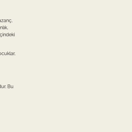
kazanç,
lık,
içindeki
ocuklar,
dur. Bu