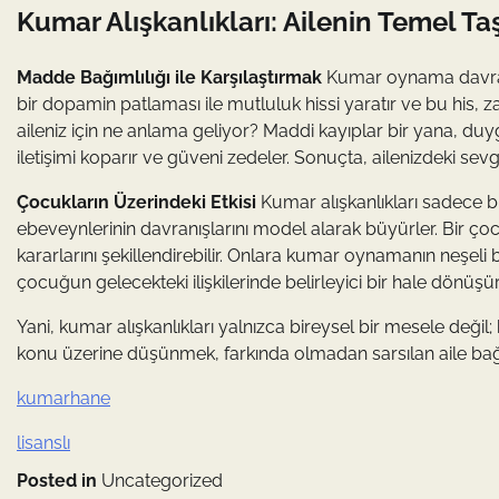
Kumar Alışkanlıkları: Ailenin Temel Taş
Madde Bağımlılığı ile Karşılaştırmak
Kumar oynama davranışı
bir dopamin patlaması ile mutluluk hissi yaratır ve bu his,
aileniz için ne anlama geliyor? Maddi kayıplar bir yana, duyg
iletişimi koparır ve güveni zedeler. Sonuçta, ailenizdeki sevg
Çocukların Üzerindeki Etkisi
Kumar alışkanlıkları sadece bir
ebeveynlerinin davranışlarını model alarak büyürler. Bir ç
kararlarını şekillendirebilir. Onlara kumar oynamanın neşeli
çocuğun gelecekteki ilişkilerinde belirleyici bir hale dönüşür
Yani, kumar alışkanlıkları yalnızca bireysel bir mesele değil
konu üzerine düşünmek, farkında olmadan sarsılan aile bağ
kumarhane
lisanslı
Posted in
Uncategorized