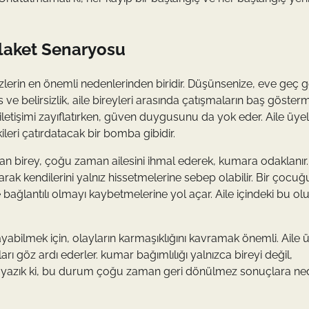
Felaket Senaryosu
izlerin en önemli nedenlerinden biridir. Düşünsenize, eve geç g
s ve belirsizlik, aile bireyleri arasında çatışmaların baş göster
eki iletişimi zayıflatırken, güven duygusunu da yok eder. Aile üyel
leri çatırdatacak bir bomba gibidir.
olan birey, çoğu zaman ailesini ihmal ederek, kumara odaklanır
arak kendilerini yalnız hissetmelerine sebep olabilir. Bir çocuğ
bağlantılı olmayı kaybetmelerine yol açar. Aile içindeki bu o
nlayabilmek için, olayların karmaşıklığını kavramak önemli. Aile ü
rı göz ardı ederler. kumar bağımlılığı yalnızca bireyi değil,
. Ne yazık ki, bu durum çoğu zaman geri dönülmez sonuçlara n