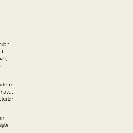
nılan
nu
ize;
n
sadece
 hayal
lurlar.
ar.
işte
i