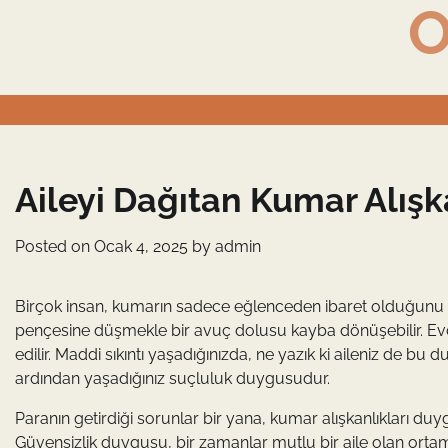
O
Skip
to
content
Aileyi Dağıtan Kumar Alışka
Posted on
Ocak 4, 2025
by
admin
Birçok insan, kumarın sadece eğlenceden ibaret olduğunu 
pençesine düşmekle bir avuç dolusu kayba dönüşebilir. Evde
edilir. Maddi sıkıntı yaşadığınızda, ne yazık ki aileniz de bu d
ardından yaşadığınız suçluluk duygusudur.
Paranın getirdiği sorunlar bir yana, kumar alışkanlıkları du
Güvensizlik duygusu, bir zamanlar mutlu bir aile olan ortamı