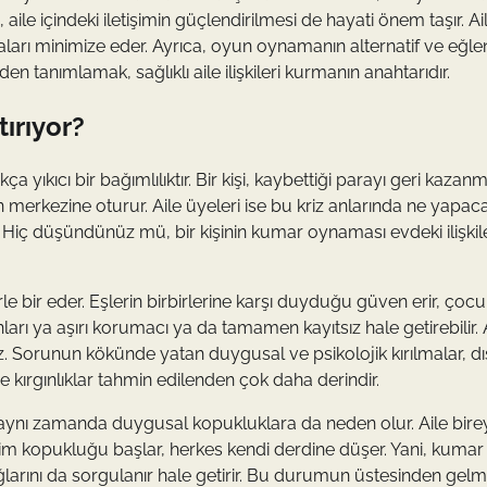
aile içindeki iletişimin güçlendirilmesi de hayati önem taşır. Ai
maları minimize eder. Ayrıca, oyun oynamanın alternatif ve eğle
n tanımlamak, sağlıklı aile ilişkileri kurmanın anahtarıdır.
tırıyor?
yıkıcı bir bağımlılıktır. Bir kişi, kaybettiği parayı geri kazan
rkezine oturur. Aile üyeleri ise bu kriz anlarında ne yapaca
. Hiç düşündünüz mü, bir kişinin kumar oynaması evdeki ilişkile
 bir eder. Eşlerin birbirlerine karşı duyduğu güven erir, çocuk
arı ya aşırı korumacı ya da tamamen kayıtsız hale getirebilir. 
. Sorunun kökünde yatan duygusal ve psikolojik kırılmalar, d
e kırgınlıklar tahmin edilenden çok daha derindir.
aynı zamanda duygusal kopukluklara da neden olur. Aile birey
tişim kopukluğu başlar, herkes kendi derdine düşer. Yani, kumar
ağlarını da sorgulanır hale getirir. Bu durumun üstesinden gelm