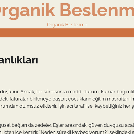
rganik Beslen
Organik Beslenme
nlıkları
düşünür. Ancak, bir süre sonra maddi durum, kumar bağımlılı
ki faturalar birikmeye başlar; çocukların eğitim masrafları i
urumdan olumsuz etkilenir. İşin acı tarafı ise, kaybettiğiniz her 
ygusal bağları da zedeler. Eşler arasındaki güven duygusu azalı
 içten içe kemirir. “Neden sürekli kaybediyorum?” şeklindeki s