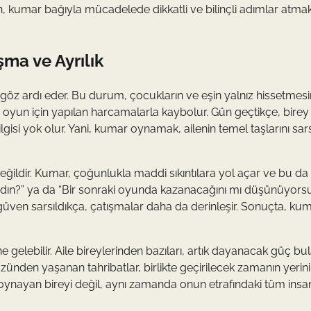
, kumar bağıyla mücadelede dikkatli ve bilinçli adımlar atmak
şma ve Ayrılık
ı göz ardı eder. Bu durum, çocukların ve eşin yalnız hissetmes
bir oyun için yapılan harcamalarla kaybolur. Gün geçtikçe, birey
gisi yok olur. Yani, kumar oynamak, ailenin temel taşlarını sar
 değildir. Kumar, çoğunlukla maddi sıkıntılara yol açar ve bu da
cadın?” ya da “Bir sonraki oyunda kazanacağını mı düşünüyors
ki güven sarsıldıkça, çatışmalar daha da derinleşir. Sonuçta, ku
ne gelebilir. Aile bireylerinden bazıları, artık dayanacak güç b
 yüzünden yaşanan tahribatlar, birlikte geçirilecek zamanın yeri
ynayan bireyi değil, aynı zamanda onun etrafındaki tüm insan