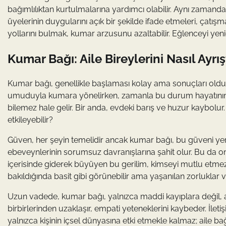
bağımlılıktan kurtulmalarına yardımcı olabilir. Aynı zamanda, 
üyelerinin duygularını açık bir şekilde ifade etmeleri, çatış
yollarını bulmak, kumar arzusunu azaltabilir. Eğlenceyi yenide
Kumar Bağı: Aile Bireylerini Nasıl Ayrış
Kumar bağı, genellikle başlaması kolay ama sonuçları oldukça 
umuduyla kumara yönelirken, zamanla bu durum hayatının me
bilemez hale gelir. Bir anda, evdeki barış ve huzur kaybolur
etkileyebilir?
Güven, her şeyin temelidir ancak kumar bağı, bu güveni yerle
ebeveynlerinin sorumsuz davranışlarına şahit olur. Bu da onl
içerisinde giderek büyüyen bu gerilim, kimseyi mutlu etmez
bakıldığında basit gibi görünebilir ama yaşanılan zorluklar v
Uzun vadede, kumar bağı, yalnızca maddi kayıplara değil, 
birbirlerinden uzaklaşır, empati yeteneklerini kaybeder. İle
yalnızca kişinin içsel dünyasına etki etmekle kalmaz; aile b