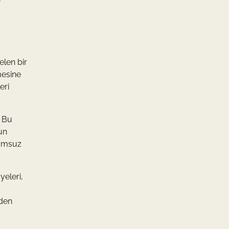
elen bir
mesine
eri
. Bu
un
lumsuz
yeleri,
eden