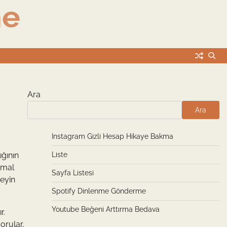
me
Ara
Ara
Instagram Gizli Hesap Hikaye Bakma
ğının
Liste
hmal
Sayfa Listesi
şeyin
Spotify Dinlenme Gönderme
Youtube Beğeni Arttırma Bedava
r.
orular,