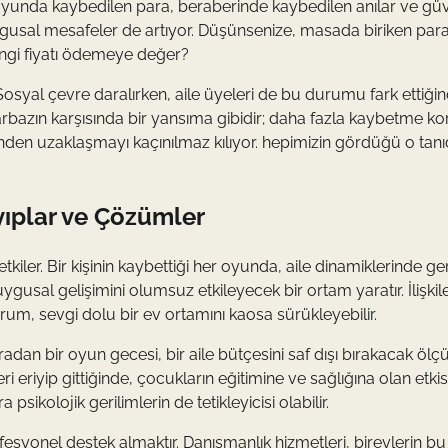
r oyunda kaybedilen para, beraberinde kaybedilen anılar ve gü
duygusal mesafeler de artıyor. Düşünsenize, masada biriken par
angi fiyatı ödemeye değer?
osyal çevre daralırken, aile üyeleri de bu durumu fark ettiğin
umarbazın karşısında bir yansıma gibidir; daha fazla kaybetme k
rinden uzaklaşmayı kaçınılmaz kılıyor. hepimizin gördüğü o tanı
ayıplar ve Çözümler
tkiler. Bir kişinin kaybettiği her oyunda, aile dinamiklerinde ger
ygusal gelişimini olumsuz etkileyecek bir ortam yaratır. İlişkil
urum, sevgi dolu bir ev ortamını kaosa sürükleyebilir.
radan bir oyun gecesi, bir aile bütçesini saf dışı bırakacak ölç
 eriyip gittiğinde, çocukların eğitimine ve sağlığına olan etkis
sikolojik gerilimlerin de tetikleyicisi olabilir.
fesyonel destek almaktır. Danışmanlık hizmetleri, bireylerin bu