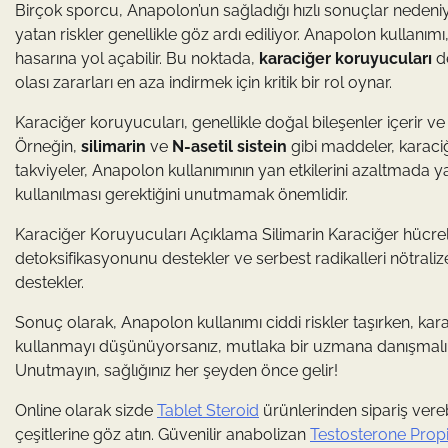
Birçok sporcu, Anapolon’un sağladığı hızlı sonuçlar nedeniy
yatan riskler genellikle göz ardı ediliyor. Anapolon kullanı
hasarına yol açabilir. Bu noktada,
karaciğer koruyucuları
de
olası zararları en aza indirmek için kritik bir rol oynar.
Karaciğer koruyucuları, genellikle doğal bileşenler içerir ve
Örneğin,
silimarin
ve
N-asetil sistein
gibi maddeler, karaci
takviyeler, Anapolon kullanımının yan etkilerini azaltmada yar
kullanılması gerektiğini unutmamak önemlidir.
Karaciğer Koruyucuları Açıklama Silimarin Karaciğer hücreleri
detoksifikasyonunu destekler ve serbest radikalleri nötralize 
destekler.
Sonuç olarak, Anapolon kullanımı ciddi riskler taşırken, 
kullanmayı düşünüyorsanız, mutlaka bir uzmana danışmalı ve 
Unutmayın, sağlığınız her şeyden önce gelir!
Online olarak sizde
Tablet Steroid
ürünlerinden sipariş vere
çeşitlerine göz atın. Güvenilir anabolizan
Testosterone Prop