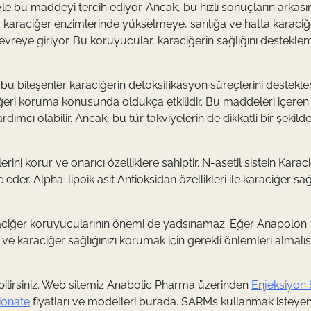
le bu maddeyi tercih ediyor. Ancak, bu hızlı sonuçların arkas
mı, karaciğer enzimlerinde yükselmeye, sarılığa ve hatta karaciğ
vreye giriyor. Bu koruyucular, karaciğerin sağlığını destekle
 bu bileşenler karaciğerin detoksifikasyon süreçlerini destekler
ğeri koruma konusunda oldukça etkilidir. Bu maddeleri içeren
dımcı olabilir. Ancak, bu tür takviyelerin de dikkatli bir şekild
ni korur ve onarıcı özelliklere sahiptir. N-asetil sistein Karac
eder. Alpha-lipoik asit Antioksidan özellikleri ile karaciğer sağl
karaciğer koruyucularının önemi de yadsınamaz. Eğer Anapolon
karaciğer sağlığınızı korumak için gerekli önlemleri almalısı
bilirsiniz. Web sitemiz Anabolic Pharma üzerinden
Enjeksiyon 
ionate
fiyatları ve modelleri burada. SARMs kullanmak isteyenl