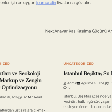
venler için en uygun
Ipamorelin
fiyatlarına göz atın.
Next:
Anavar Kas Kasılma Gücünü Artı
RIZED
UNCATEGORIZED
tları ve Seokoloji
İstanbul Beşiktaş Su 
Markup ve Zengin
Admin
Ağustos 18, 2023
r Optimizasyonu
0
İstanbul Beşiktaş ilçesinde y
ubat 16, 2024
10 Min Read
kesintisi, halkın günlük yaşam
etkileyen önemli bir sorundur. 
atlardan üst sıralara çıkmak