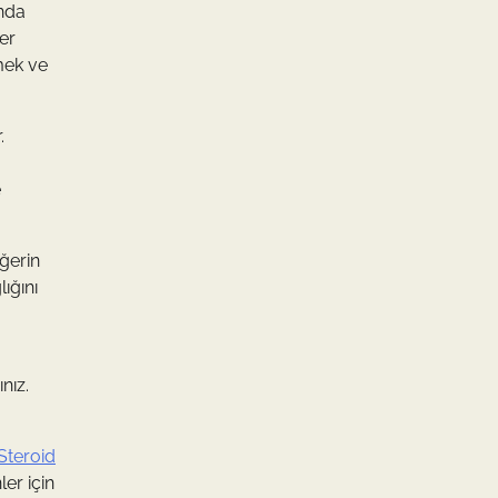
ında
er
mek ve
.
e
iğerin
ığını
nız.
Steroid
er için