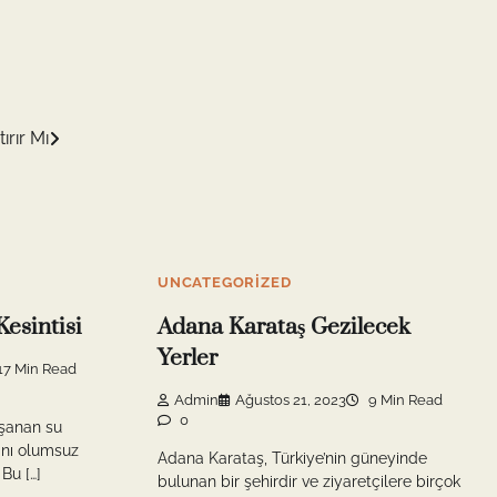
rır Mı
UNCATEGORIZED
Kesintisi
Adana Karataş Gezilecek
Yerler
17 Min Read
Admin
Ağustos 21, 2023
9 Min Read
0
aşanan su
ını olumsuz
Adana Karataş, Türkiye’nin güneyinde
Bu […]
bulunan bir şehirdir ve ziyaretçilere birçok