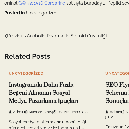
orjinal
GW-501516 Cardarine
satışıyla buradayız. Peptid se
Posted in
Uncategorized
Yazı
Previous:
Anabolic Pharma İle Steroid Güvenliği
gezinmesi
Related Posts
UNCATEGORIZED
UNCATEGO
Instagramda Daha Fazla
SEO Fiya
Beğeni Almanın Sosyal
Schema 
Medya Pazarlama İpuçları
Sonuçla
Admin
Mayıs 11, 2024
12 Min Read
0
Admin
Ş
0
Sosyal medya platformlarının popülerliği
En uygun fiy
gün geçtikçe artıyor ve Instagram da bu