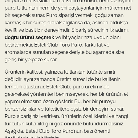
bir puro markasıdır. Bu markanın ürünleri, hem deneyimli
puro tutkunları hem de yeni başlayanlar için mükemmel
bir seçenek sunar. Puro siparişi vermek, çoğu zaman
karmaşık bir süreç olarak algılansa da, aslında oldukça
keyifli ve basit bir deneyimdir. Sipariş sürecinin ilk adımı,
doğru ürünü seçmek
ve ihtiyaçlarınıza uygun olanı
belirlemektir. Esteli Club Toro Puro, farklı tat ve
aromalarda sunulan seçenekleriyle bu aşamada size
geniş bir yelpaze sunar.
Ürünlerin kalitesi, yalnızca kullanılan tütünle sınırlı
değildir; aynı zamanda üretim süreci de bu kalitenin
temelini oluşturur. Esteli Club, puro üretiminde
geleneksel yöntemleri benimseyerek, her bir ürünün el
yapımı olmasına özen gösterir. Bu, her bir puroyu
benzersiz kılar ve tüketicilere eşsiz bir deneyim sunar.
Puro siparişinizi verirken, ürünlerin özelliklerini ve hangi
tür tütün kullanıldığını göz önünde bulundurmalısınız.
Aşağıda, Esteli Club Toro Puro’nun bazı önemli