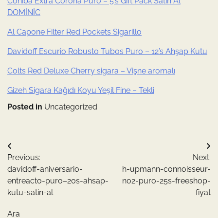
Cohiba Extra Corona Puro – 5’s Gift Pack Satın Al
DOMİNİC
Al Capone Filter Red Pockets Sigarillo
Davidoff Escurio Robusto Tubos Puro – 12’s Ahşap Kutu
Colts Red Deluxe Cherry sigara – Vişne aromalı
Gizeh Sigara Kağıdı Koyu Yeşil Fine – Tekli
Posted in
Uncategorized
Yazı
Previous:
Next:
gezinmesi
davidoff-aniversario-
h-upmann-connoisseur-
entreacto-puro–20s-ahsap-
no2-puro-25s-freeshop-
kutu-satin-al
fiyat
Ara