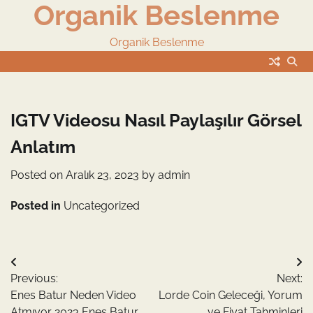
Organik Beslenme
Skip
to
content
Organik Beslenme
IGTV Videosu Nasıl Paylaşılır Görsel
Anlatım
Posted on
Aralık 23, 2023
by
admin
Posted in
Uncategorized
Yazı
Previous:
Next:
gezinmesi
Enes Batur Neden Video
Lorde Coin Geleceği, Yorum
Atmıyor 2023 Enes Batur
ve Fiyat Tahminleri