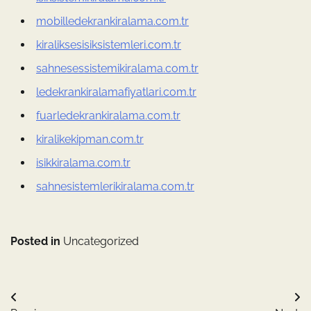
mobilledekrankiralama.com.tr
kiraliksesisiksistemleri.com.tr
sahnesessistemikiralama.com.tr
ledekrankiralamafiyatlari.com.tr
fuarledekrankiralama.com.tr
kiralikekipman.com.tr
isikkiralama.com.tr
sahnesistemlerikiralama.com.tr
Posted in
Uncategorized
Yazı