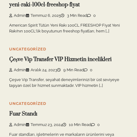
yeni-raki-100cl-freeshop-fiyat
Admin
Temmuz 6, 2025
3 Min Read
0
American Spirit Tütün Yeni Rakı 100CL FREESHOP Fiyat Yeni
Rakı’nın 100CL‘lik boyutunun freeshop fiyatları, hem […]
UNCATEGORIZED
Çeşve Vip Transfer VIP Hizmetin İncelikleri
Admin
Aralık 24, 2023
9 Min Read
0
Çeşve Vip Transfer, seyahat deneyimlerinizi bir üst seviyeye
taşıyan özel bir hizmet sunmaktadır. VIP hizmetin […]
UNCATEGORIZED
Fuar Standı
Admin
Temmuz 23, 2024
10 Min Read
0
Fuar standları, işletmelerin ve markaların ürünlerini veya