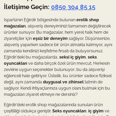
İletişime Geçin:
0850 304 85 15
Isparta’nın Eğirdir bölgesinde bulunan
erotik shop
mağazaları
, alışveriş deneyiminizi tamamen değiştirecek
ürünler sunuyor. Bu mağazalar, hem yerel halk hem de
ziyaretçiler için
eşsiz bir deneyim
sağlıyor. Düşünsenize,
alışveriş yaparken sadece bir ürün almakla kalmıyor, aynı
zamanda kendinizi keşfetme fırsatı da buluyorsunuz.
Eğirdir’deki bu mağazalarda,
seksi iç giyim
,
seks
oyuncakları
ve daha birçok özel ürün mevcut. Herkesin
zevkine uygun seçenekler bulunuyor; bu da alışverişi
eğlenceli hale getiriyor. Üstelik, bu ürünler sadece fiziksel
değil, aynı zamanda
duygusal ve zihinsel
tatmin de
sağlıyor. Kendi ihtiyaçlarınıza uygun olanı bulmak için bu
mağazaları ziyaret etmeye ne dersiniz?
Eğirdir’deki erotik shop mağazalarında sunulan ürün
çeşitliliği oldukça geniştir.
Seks oyuncakları
,
iç giyim
ve