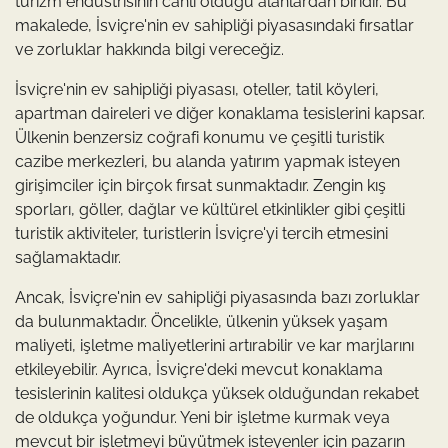
turizm endüstrisinin canlı olduğu alanlardan biridir. Bu
makalede, İsviçre'nin ev sahipliği piyasasındaki fırsatlar
ve zorluklar hakkında bilgi vereceğiz.
İsviçre'nin ev sahipliği piyasası, oteller, tatil köyleri,
apartman daireleri ve diğer konaklama tesislerini kapsar.
Ülkenin benzersiz coğrafi konumu ve çeşitli turistik
cazibe merkezleri, bu alanda yatırım yapmak isteyen
girişimciler için birçok fırsat sunmaktadır. Zengin kış
sporları, göller, dağlar ve kültürel etkinlikler gibi çeşitli
turistik aktiviteler, turistlerin İsviçre'yi tercih etmesini
sağlamaktadır.
Ancak, İsviçre'nin ev sahipliği piyasasında bazı zorluklar
da bulunmaktadır. Öncelikle, ülkenin yüksek yaşam
maliyeti, işletme maliyetlerini artırabilir ve kar marjlarını
etkileyebilir. Ayrıca, İsviçre'deki mevcut konaklama
tesislerinin kalitesi oldukça yüksek olduğundan rekabet
de oldukça yoğundur. Yeni bir işletme kurmak veya
mevcut bir işletmeyi büyütmek isteyenler için pazarın