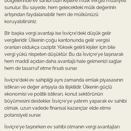
bölgelerinde ev sahibi olan kişilere mülk vergisi muafiyeti
sunulur. Bu sayede, hem gelecekteki mülk değerinin
artışından faydalanabilir hem de mülkünüzü
koruyabilirsiniz.
Bir başka vergi avantajı ise İsviçre'deki düşük gelir
vergileridir. Ülkenin çoğu kantonunda gelir vergisi
oranları oldukça caziptir. Yüksek gelirli kişiler için bile
vergi yükü nispeten düşüktür. Bu da İsviçre'ye taşınarak
hem maddi açıdan daha avantajlı hale gelmenizi sağlar
hem de tasarruf etme fırsatı sunar.
İsviçre'deki ev sahipliği aynı zamanda emlak piyasasının
istikrarı ve değer artışıyla da ilişkilidir. Ülkenin güçlü
ekonomisi ve politik istikrarı, konut sektörünün
büyümesini destekler. İsviçre'ye yatırım yaparak ev sahibi
olmak, uzun vadede finansal kazançlar elde etme
potansiyeli sunar.
İsviçre'ye taşınırken ev sahibi olmanın vergi avantajları