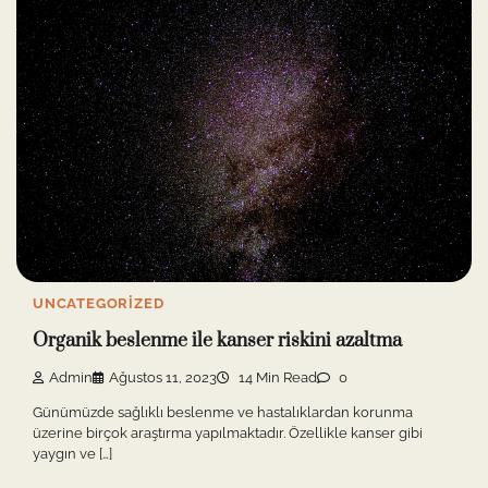
UNCATEGORIZED
Organik beslenme ile kanser riskini azaltma
Admin
Ağustos 11, 2023
14 Min Read
0
Günümüzde sağlıklı beslenme ve hastalıklardan korunma
üzerine birçok araştırma yapılmaktadır. Özellikle kanser gibi
yaygın ve […]