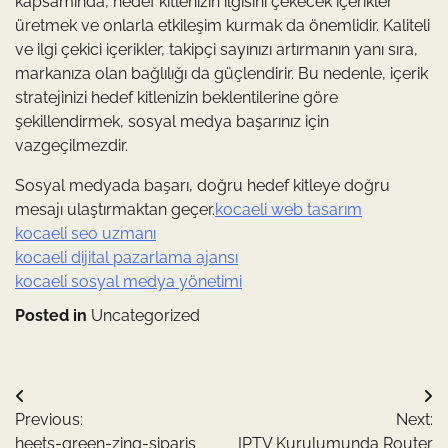
kapsamında, hedef kitlenizin ilgisini çekecek içerikler
üretmek ve onlarla etkileşim kurmak da önemlidir. Kaliteli
ve ilgi çekici içerikler, takipçi sayınızı artırmanın yanı sıra,
markanıza olan bağlılığı da güçlendirir. Bu nedenle, içerik
stratejinizi hedef kitlenizin beklentilerine göre
şekillendirmek, sosyal medya başarınız için
vazgeçilmezdir.
Sosyal medyada başarı, doğru hedef kitleye doğru
mesajı ulaştırmaktan geçer.
kocaeli web tasarım
kocaeli seo uzmanı
kocaeli dijital pazarlama ajansı
kocaeli sosyal medya yönetimi
Posted in
Uncategorized
Yazı
Previous:
Next:
gezinmesi
heets-green-zing-siparis
IPTV Kurulumunda Router