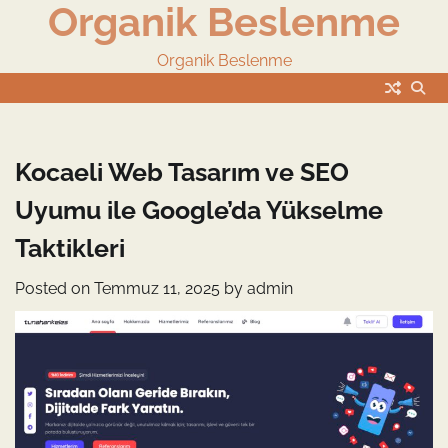
Organik Beslenme
Skip
to
content
Organik Beslenme
Kocaeli Web Tasarım ve SEO
Uyumu ile Google’da Yükselme
Taktikleri
Posted on
Temmuz 11, 2025
by
admin