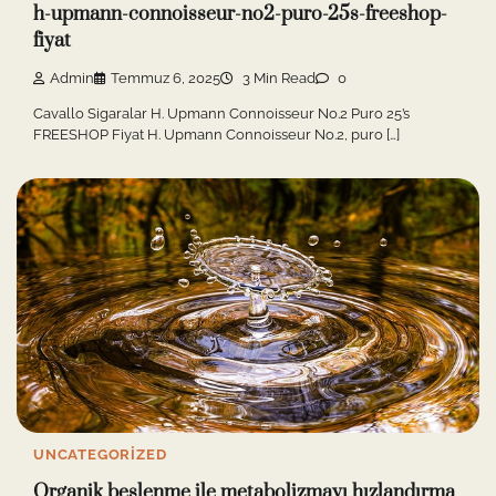
h-upmann-connoisseur-no2-puro-25s-freeshop-
fiyat
Admin
Temmuz 6, 2025
3 Min Read
0
Cavallo Sigaralar H. Upmann Connoisseur No.2 Puro 25’s
FREESHOP Fiyat H. Upmann Connoisseur No.2, puro […]
UNCATEGORIZED
Organik beslenme ile metabolizmayı hızlandırma