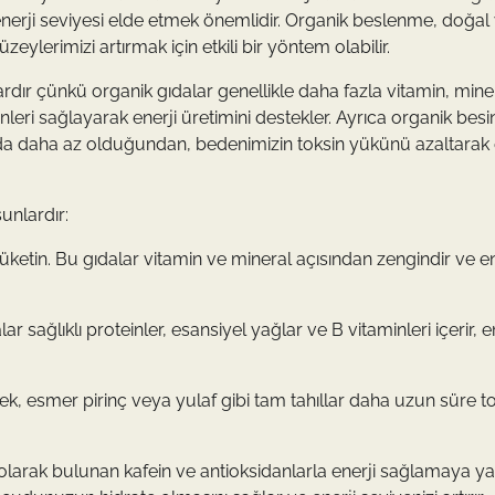
ir enerji seviyesi elde etmek önemlidir. Organik beslenme, doğal
zeylerimizi artırmak için etkili bir yöntem olabilir.
rdır çünkü organik gıdalar genellikle daha fazla vitamin, mine
leri sağlayarak enerji üretimini destekler. Ayrıca organik besi
mı da daha az olduğundan, bedenimizin toksin yükünü azaltarak 
unlardır:
etin. Bu gıdalar vitamin ve mineral açısından zengindir ve en
r sağlıklı proteinler, esansiyel yağlar ve B vitaminleri içerir, e
mek, esmer pirinç veya yulaf gibi tam tahıllar daha uzun süre t
l olarak bulunan kafein ve antioksidanlarla enerji sağlamaya y