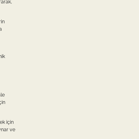
rarak,
rin
a
nik
ale
çin
ek için
ynar ve