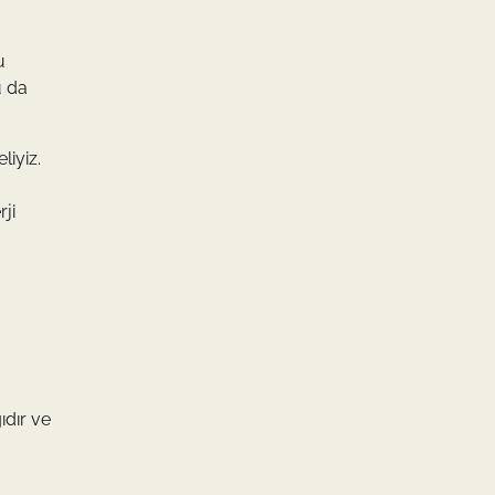
u
u da
liyiz.
ji
ıdır ve