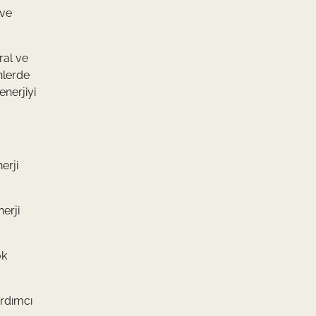
 ve
ral ve
nlerde
enerjiyi
erji
nerji
ok
ardımcı