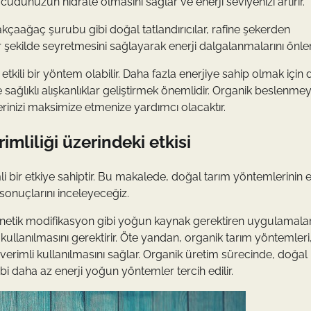
udunuzun hidrate olmasını sağlar ve enerji seviyenizi artırır.
akçaağaç şurubu gibi doğal tatlandırıcılar, rafine şekerden
 şekilde seyretmesini sağlayarak enerji dalgalanmalarını önler
 etkili bir yöntem olabilir. Daha fazla enerjiye sahip olmak için
sağlıklı alışkanlıklar geliştirmek önemlidir. Organik beslenmey
elerinizi maksimize etmenize yardımcı olacaktır.
mliliği üzerindeki etkisi
i bir etkiye sahiptir. Bu makalede, doğal tarım yöntemlerinin e
 sonuçlarını inceleyeceğiz.
enetik modifikasyon gibi yoğun kaynak gerektiren uygulamaları 
 kullanılmasını gerektirir. Öte yandan, organik tarım yöntemler
a verimli kullanılmasını sağlar. Organik üretim sürecinde, doğal
bi daha az enerji yoğun yöntemler tercih edilir.