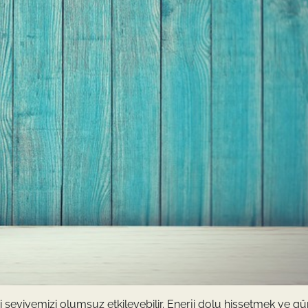
seviyemizi olumsuz etkileyebilir. Enerji dolu hissetmek ve gü