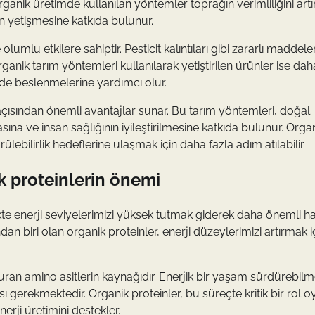
organik üretimde kullanılan yöntemler toprağın verimliliğini artı
n yetişmesine katkıda bulunur.
mlu etkilere sahiptir. Pesticit kalıntıları gibi zararlı maddele
anik tarım yöntemleri kullanılarak yetiştirilen ürünler ise dah
ekilde beslenmelerine yardımcı olur.
açısından önemli avantajlar sunar. Bu tarım yöntemleri, doğal
ına ve insan sağlığının iyileştirilmesine katkıda bulunur. Orga
rülebilirlik hedeflerine ulaşmak için daha fazla adım atılabilir.
ik proteinlerin önemi
kte enerji seviyelerimizi yüksek tutmak giderek daha önemli h
dan biri olan organik proteinler, enerji düzeylerimizi artırmak i
ran amino asitlerin kaynağıdır. Enerjik bir yaşam sürdürebilm
ı gerekmektedir. Organik proteinler, bu süreçte kritik bir rol o
ji üretimini destekler.