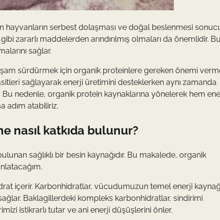
rilen hayvanların serbest dolaşması ve doğal beslenmesi sonuc
r gibi zararlı maddelerden arındırılmış olmaları da önemlidir. B
malarını sağlar.
r yaşam sürdürmek için organik proteinlere gereken önemi verme
tleri sağlayarak enerji üretimini desteklerken aynı zamanda
ur. Bu nedenle, organik protein kaynaklarına yönelerek hem ener
a adım atabiliriz.
ine nasıl katkıda bulunur?
 bulunan sağlıklı bir besin kaynağıdır. Bu makalede, organik
anlatacağım.
drat içerir. Karbonhidratlar, vücudumuzun temel enerji kaynağ
ağlar. Baklagillerdeki kompleks karbonhidratlar, sindirimi
izi istikrarlı tutar ve ani enerji düşüşlerini önler.