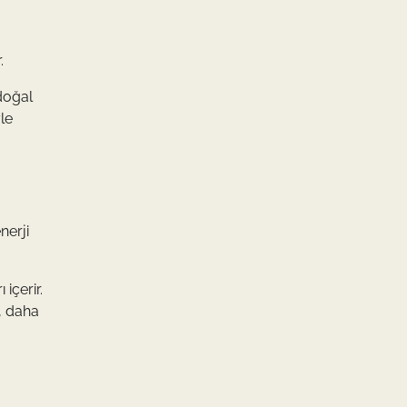
.
 doğal
le
nerji
içerir.
i, daha