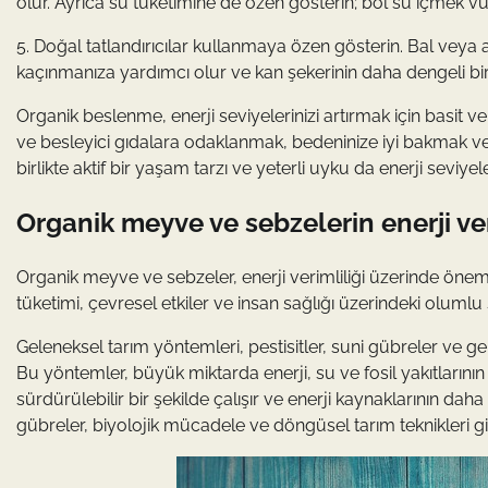
olur. Ayrıca su tüketimine de özen gösterin; bol su içmek vüc
5. Doğal tatlandırıcılar kullanmaya özen gösterin. Bal veya 
kaçınmanıza yardımcı olur ve kan şekerinin daha dengeli bir
Organik beslenme, enerji seviyelerinizi artırmak için basit ve
ve besleyici gıdalara odaklanmak, bedeninize iyi bakmak ve 
birlikte aktif bir yaşam tarzı ve yeterli uyku da enerji seviy
Organik meyve ve sebzelerin enerji veri
Organik meyve ve sebzeler, enerji verimliliği üzerinde öneml
tüketimi, çevresel etkiler ve insan sağlığı üzerindeki olumlu
Geleneksel tarım yöntemleri, pestisitler, suni gübreler ve g
Bu yöntemler, büyük miktarda enerji, su ve fosil yakıtlarının
sürdürülebilir bir şekilde çalışır ve enerji kaynaklarının dah
gübreler, biyolojik mücadele ve döngüsel tarım teknikleri gi