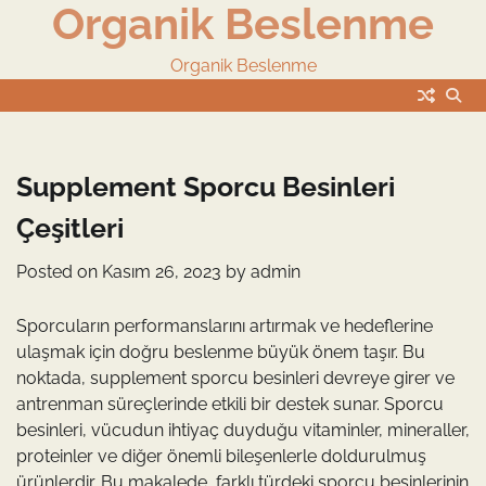
Organik Beslenme
Skip
to
content
Organik Beslenme
Supplement Sporcu Besinleri
Çeşitleri
Posted on
Kasım 26, 2023
by
admin
Sporcuların performanslarını artırmak ve hedeflerine
ulaşmak için doğru beslenme büyük önem taşır. Bu
noktada, supplement sporcu besinleri devreye girer ve
antrenman süreçlerinde etkili bir destek sunar. Sporcu
besinleri, vücudun ihtiyaç duyduğu vitaminler, mineraller,
proteinler ve diğer önemli bileşenlerle doldurulmuş
ürünlerdir. Bu makalede, farklı türdeki sporcu besinlerinin