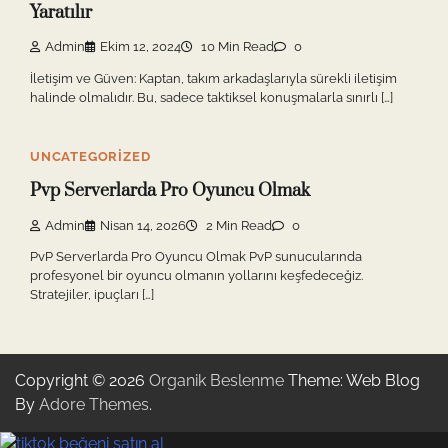
Yaratılır
Admin
Ekim 12, 2024
10 Min Read
0
İletişim ve Güven: Kaptan, takım arkadaşlarıyla sürekli iletişim
halinde olmalıdır. Bu, sadece taktiksel konuşmalarla sınırlı […]
UNCATEGORIZED
Pvp Serverlarda Pro Oyuncu Olmak
Admin
Nisan 14, 2026
2 Min Read
0
PvP Serverlarda Pro Oyuncu Olmak PvP sunucularında
profesyonel bir oyuncu olmanın yollarını keşfedeceğiz.
Stratejiler, ipuçları […]
Copyright © 2026
Organik Beslenme
Theme: Web Blog
By
Adore Themes
.