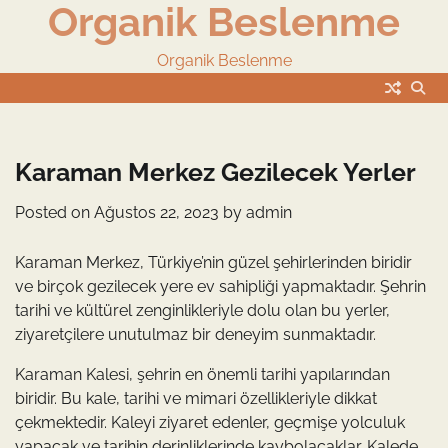
Organik Beslenme
Skip
to
content
Organik Beslenme
Karaman Merkez Gezilecek Yerler
Posted on
Ağustos 22, 2023
by
admin
Karaman Merkez, Türkiye’nin güzel şehirlerinden biridir
ve birçok gezilecek yere ev sahipliği yapmaktadır. Şehrin
tarihi ve kültürel zenginlikleriyle dolu olan bu yerler,
ziyaretçilere unutulmaz bir deneyim sunmaktadır.
Karaman Kalesi, şehrin en önemli tarihi yapılarından
biridir. Bu kale, tarihi ve mimari özellikleriyle dikkat
çekmektedir. Kaleyi ziyaret edenler, geçmişe yolculuk
yapacak ve tarihin derinliklerinde kaybolacaklar. Kalede