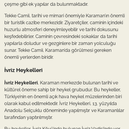
çeşme gibi ek yapılar da bulunmaktadır.
Tekke Camii, tarihi ve mimari önemiyle Karaman’ın önemli
bir turistik cazibe merkezidir. Ziyaretçiler, caminin içindeki
huzurlu atmosferi deneyimleyebilir ve tarihi dokusunu
keşfedebilirler. Caminin çevresindeki sokaklar da tarihi
yapılarla doludur ve gezginlere bir zaman yolculuğu
sunar. Tekke Camii, Karaman’da görülmesi gereken
önemli yerlerden biridir.
İvriz Heykelleri
İvriz Heykelleri
, Karaman merkezde bulunan tarihi ve
kültürel öneme sahip bir heykel grubudur. Bu heykeller,
Türkiye’nin en önemli açık hava heykel müzelerinden biri
olarak kabul edilmektedir. İvriz Heykelleri, 13. yüzyılda
Anadolu Selçuklu döneminde yapılmıştır ve Karamanlılar
tarafından yaptırılmıştır.
Bu heykeller, İvriz Köyü’nde bulunan İvriz Vadisi’nde yer