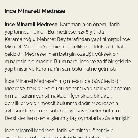
İnce Minareli Medrese
İnce Minareli Medrese
, Karaman’ın en önemli tarihi
yapılarından biridir. Bu medrese, 1258 yılında
Karamanoğlu Mehmet Bey tarafından yaptırılmıştır. İnce
Minareli Medrese’nin mimari özellikleri oldukça dikkat
çekicidir. Medresenin en belirgin özelliği, yüksek bir
minaresinin olmasıdır. Bu minare, ince ve zarif bir şekilde
yapılmıştır ve Karaman’ın sembolü haline gelmiştir.
İnce Minareli Medrese’nin iç mekanı da büyüleyicidir.
Medrese, tipik bir Selçuklu dönemi yapısıdır ve dönemin
mimari tarzını yansıtmaktadır. İçerisinde bir avlu,
derslikler ve bir mescit bulunmaktadır. Medresenin
avlusunda mermer sütunlar ve süslemeler bulunur.
Derslikler ise özenle işlenmiş taş oymalarla süslenmiştir.
İnce Minareli Medrese, tarihi ve mimari önemiyle
ziyaretçilerin ilgisini çekmektedir. Bu tarihi yapı,