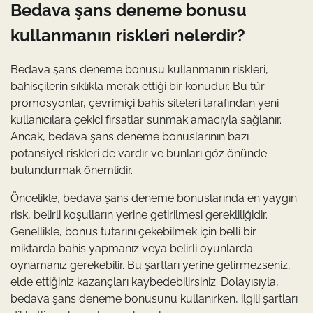
Bedava şans deneme bonusu
kullanmanın riskleri nelerdir?
Bedava şans deneme bonusu kullanmanın riskleri,
bahisçilerin sıklıkla merak ettiği bir konudur. Bu tür
promosyonlar, çevrimiçi bahis siteleri tarafından yeni
kullanıcılara çekici fırsatlar sunmak amacıyla sağlanır.
Ancak, bedava şans deneme bonuslarının bazı
potansiyel riskleri de vardır ve bunları göz önünde
bulundurmak önemlidir.
Öncelikle, bedava şans deneme bonuslarında en yaygın
risk, belirli koşulların yerine getirilmesi gerekliliğidir.
Genellikle, bonus tutarını çekebilmek için belli bir
miktarda bahis yapmanız veya belirli oyunlarda
oynamanız gerekebilir. Bu şartları yerine getirmezseniz,
elde ettiğiniz kazançları kaybedebilirsiniz. Dolayısıyla,
bedava şans deneme bonusunu kullanırken, ilgili şartları