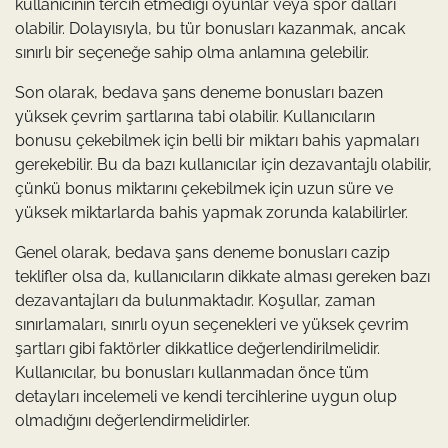
kullanıcının tercih etmediği oyunlar veya spor dalları
olabilir. Dolayısıyla, bu tür bonusları kazanmak, ancak
sınırlı bir seçeneğe sahip olma anlamına gelebilir.
Son olarak, bedava şans deneme bonusları bazen
yüksek çevrim şartlarına tabi olabilir. Kullanıcıların
bonusu çekebilmek için belli bir miktarı bahis yapmaları
gerekebilir. Bu da bazı kullanıcılar için dezavantajlı olabilir,
çünkü bonus miktarını çekebilmek için uzun süre ve
yüksek miktarlarda bahis yapmak zorunda kalabilirler.
Genel olarak, bedava şans deneme bonusları cazip
teklifler olsa da, kullanıcıların dikkate alması gereken bazı
dezavantajları da bulunmaktadır. Koşullar, zaman
sınırlamaları, sınırlı oyun seçenekleri ve yüksek çevrim
şartları gibi faktörler dikkatlice değerlendirilmelidir.
Kullanıcılar, bu bonusları kullanmadan önce tüm
detayları incelemeli ve kendi tercihlerine uygun olup
olmadığını değerlendirmelidirler.