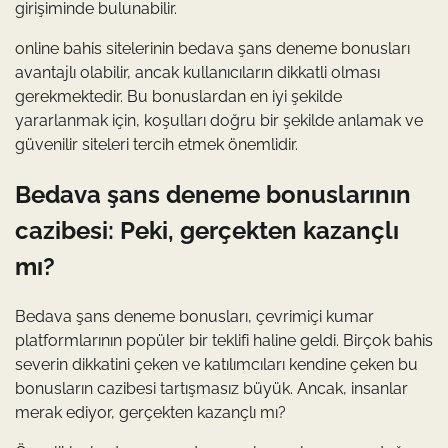
girişiminde bulunabilir.
online bahis sitelerinin bedava şans deneme bonusları
avantajlı olabilir, ancak kullanıcıların dikkatli olması
gerekmektedir. Bu bonuslardan en iyi şekilde
yararlanmak için, koşulları doğru bir şekilde anlamak ve
güvenilir siteleri tercih etmek önemlidir.
Bedava şans deneme bonuslarının
cazibesi: Peki, gerçekten kazançlı
mı?
Bedava şans deneme bonusları, çevrimiçi kumar
platformlarının popüler bir teklifi haline geldi. Birçok bahis
severin dikkatini çeken ve katılımcıları kendine çeken bu
bonusların cazibesi tartışmasız büyük. Ancak, insanlar
merak ediyor, gerçekten kazançlı mı?