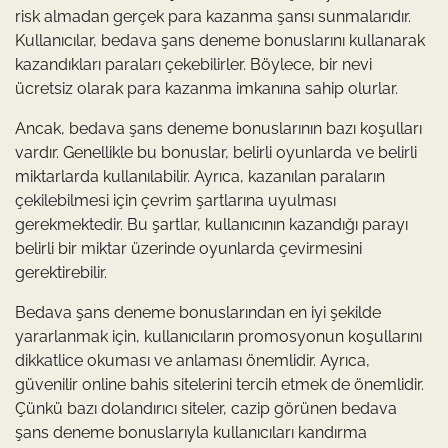
risk almadan gerçek para kazanma şansı sunmalarıdır.
Kullanıcılar, bedava şans deneme bonuslarını kullanarak
kazandıkları paraları çekebilirler. Böylece, bir nevi
ücretsiz olarak para kazanma imkanına sahip olurlar.
Ancak, bedava şans deneme bonuslarının bazı koşulları
vardır. Genellikle bu bonuslar, belirli oyunlarda ve belirli
miktarlarda kullanılabilir. Ayrıca, kazanılan paraların
çekilebilmesi için çevrim şartlarına uyulması
gerekmektedir. Bu şartlar, kullanıcının kazandığı parayı
belirli bir miktar üzerinde oyunlarda çevirmesini
gerektirebilir.
Bedava şans deneme bonuslarından en iyi şekilde
yararlanmak için, kullanıcıların promosyonun koşullarını
dikkatlice okuması ve anlaması önemlidir. Ayrıca,
güvenilir online bahis sitelerini tercih etmek de önemlidir.
Çünkü bazı dolandırıcı siteler, cazip görünen bedava
şans deneme bonuslarıyla kullanıcıları kandırma