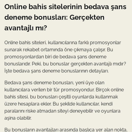
Online bahis sitelerinin bedava şans
deneme bonusları: Gerçekten
avantajlı mı?
Online bahis siteleri, kullanıcılarına farklı promosyonlar
sunarak rekabet ortamında öne çıkmaya çalışır. Bu
promosyonlardan biri de bedava şans deneme
bonuslarıdır. Peki, bu bonuslar gerçekten avantajlı mıdır?
İşte bedava şans deneme bonuslarının detayları.
Bedava şans deneme bonusları, yeni üye olan
kullanıcılara verilen bir tür promosyondur. Birçok online
bahis sitesi, bu bonusları çeşitli oyunlarda kullanmak
üzere hesaplara ekler. Bu şekilde kullanıcılar, kendi
paralarını riske atmadan siteyi deneyebilir ve oyunlara
aşina olabilir.
Bu bonusların avantajları arasında başlıca yer alan nokta,