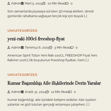
Admin
Mart 5, 2024
10 Min Read
0
Son zamanlarda piyasaya sürülen 3D masaj aletleri, stresli
günlerde rahatlama sağlayan birçok kişi için büyük […]
UNCATEGORIZED
yeni-raki-100cl-freeshop-fiyat
Admin
Temmuz 6, 2025
3 Min Read
0
American Spirit Tütün Yeni Rakı 100CL FREESHOP Fiyat Yeni
Rakı’nın 100CL‘lik boyutunun freeshop fiyatları, hem […]
UNCATEGORIZED
Kumar Bağımlılığı Aile İlişkilerinde Derin Yaralar
Admin
Aralık 31, 2024
12 Min Read
0
Kumar bağımlılığı, aile içindeki iletişimi zedeler. Aile üyeleri,
yalanlar ve gizli tutulan gerçeği anlamaya çalışırken, […]