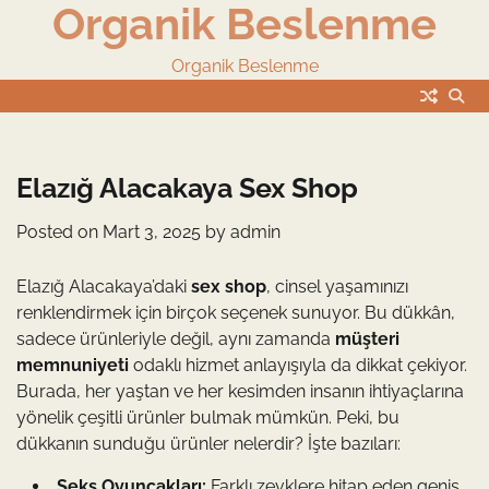
Organik Beslenme
Skip
to
content
Organik Beslenme
Elazığ Alacakaya Sex Shop
Posted on
Mart 3, 2025
by
admin
Elazığ Alacakaya’daki
sex shop
, cinsel yaşamınızı
renklendirmek için birçok seçenek sunuyor. Bu dükkân,
sadece ürünleriyle değil, aynı zamanda
müşteri
memnuniyeti
odaklı hizmet anlayışıyla da dikkat çekiyor.
Burada, her yaştan ve her kesimden insanın ihtiyaçlarına
yönelik çeşitli ürünler bulmak mümkün. Peki, bu
dükkanın sunduğu ürünler nelerdir? İşte bazıları:
Seks Oyuncakları:
Farklı zevklere hitap eden geniş