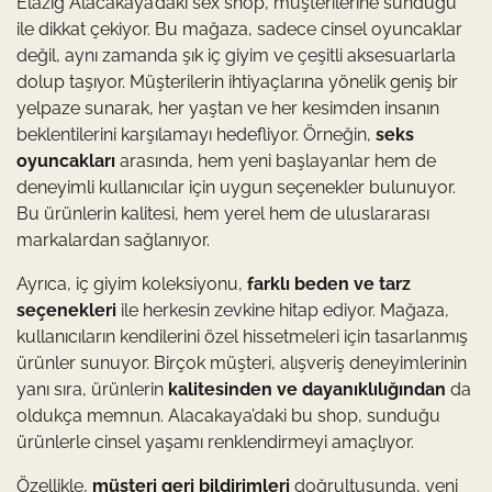
Elazığ Alacakaya’daki sex shop, müşterilerine sunduğu
ile dikkat çekiyor. Bu mağaza, sadece cinsel oyuncaklar
değil, aynı zamanda şık iç giyim ve çeşitli aksesuarlarla
dolup taşıyor. Müşterilerin ihtiyaçlarına yönelik geniş bir
yelpaze sunarak, her yaştan ve her kesimden insanın
beklentilerini karşılamayı hedefliyor. Örneğin,
seks
oyuncakları
arasında, hem yeni başlayanlar hem de
deneyimli kullanıcılar için uygun seçenekler bulunuyor.
Bu ürünlerin kalitesi, hem yerel hem de uluslararası
markalardan sağlanıyor.
Ayrıca, iç giyim koleksiyonu,
farklı beden ve tarz
seçenekleri
ile herkesin zevkine hitap ediyor. Mağaza,
kullanıcıların kendilerini özel hissetmeleri için tasarlanmış
ürünler sunuyor. Birçok müşteri, alışveriş deneyimlerinin
yanı sıra, ürünlerin
kalitesinden ve dayanıklılığından
da
oldukça memnun. Alacakaya’daki bu shop, sunduğu
ürünlerle cinsel yaşamı renklendirmeyi amaçlıyor.
Özellikle,
müşteri geri bildirimleri
doğrultusunda, yeni