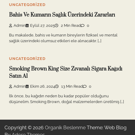
UNCATEGORIZED
Bahis Ve Kumarın Sağlık Üzerindeki Zararları
Admin
Eylül 27, 2025
2 Min Read
0
Bu makalede, bahis ve kumarın bireylerin fiziksel ve mental
sağlık üzerindeki olumsuz etkileri ele alınacaktır. […]
UNCATEGORIZED
Smoking Brown King Size Zıvanalı Sigara Kağıdı
Satın Al
Admin
Ekim 26, 2024
13 Min Read
0
İlk önce, bu kağıdın neden bu kadar popüler olduğunu
düşünelim. Smoking Brown, doğal malzemelerden üretilmiş […]
Copyright © 2026
Organik Beslenme
Theme: Web Blog
By
Adore Themes
.