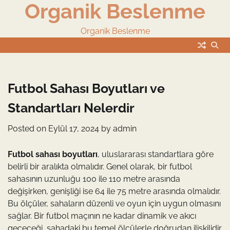
Organik Beslenme
Skip
to
content
Organik Beslenme
Futbol Sahası Boyutları ve
Standartları Nelerdir
Posted on
Eylül 17, 2024
by
admin
Futbol sahası boyutları
, uluslararası standartlara göre
belirli bir aralıkta olmalıdır. Genel olarak, bir futbol
sahasının uzunluğu 100 ile 110 metre arasında
değişirken, genişliği ise 64 ile 75 metre arasında olmalıdır.
Bu ölçüler, sahaların düzenli ve oyun için uygun olmasını
sağlar. Bir futbol maçının ne kadar dinamik ve akıcı
geçeceği, sahadaki bu temel ölçülerle doğrudan ilişkilidir.