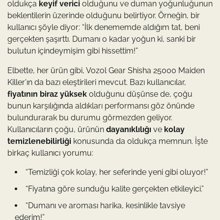
oldukça
keyif verici
olduğunu ve duman yoğunluğunun
beklentilerin üzerinde olduğunu belirtiyor. Örneğin, bir
kullanıcı şöyle diyor: “İlk denememde aldığım tat, beni
gerçekten şaşırttı. Dumanı o kadar yoğun ki, sanki bir
bulutun içindeymişim gibi hissettim!”
Elbette, her ürün gibi, Vozol Gear Shisha 25000 Maiden
Killer’ın da bazı eleştirileri mevcut. Bazı kullanıcılar,
fiyatının biraz yüksek
olduğunu düşünse de, çoğu
bunun karşılığında aldıkları performansı göz önünde
bulundurarak bu durumu görmezden geliyor.
Kullanıcıların çoğu, ürünün
dayanıklılığı
ve
kolay
temizlenebilirliği
konusunda da oldukça memnun. İşte
birkaç kullanıcı yorumu:
“Temizliği çok kolay, her seferinde yeni gibi oluyor!”
“Fiyatına göre sunduğu kalite gerçekten etkileyici.”
“Dumanı ve aroması harika, kesinlikle tavsiye
ederim!”