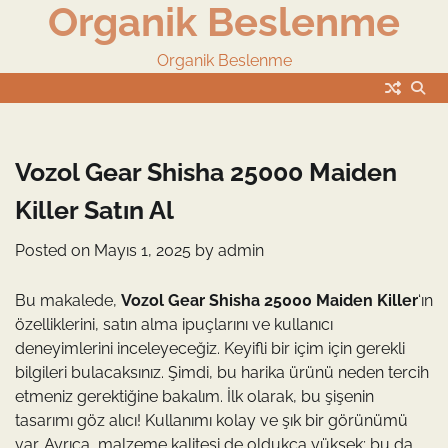
Organik Beslenme
Skip
to
content
Organik Beslenme
Vozol Gear Shisha 25000 Maiden
Killer Satın Al
Posted on
Mayıs 1, 2025
by
admin
Bu makalede,
Vozol Gear Shisha 25000 Maiden Killer
‘ın
özelliklerini, satın alma ipuçlarını ve kullanıcı
deneyimlerini inceleyeceğiz. Keyifli bir içim için gerekli
bilgileri bulacaksınız. Şimdi, bu harika ürünü neden tercih
etmeniz gerektiğine bakalım. İlk olarak, bu şişenin
tasarımı göz alıcı! Kullanımı kolay ve şık bir görünümü
var. Ayrıca, malzeme kalitesi de oldukça yüksek; bu da